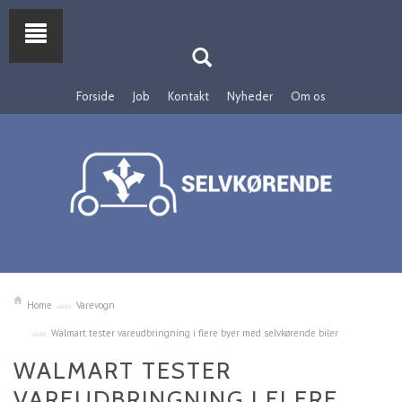
Forside
Job
Kontakt
Nyheder
Om os
Home
Varevogn
Walmart tester vareudbringning i flere byer med selvkørende biler
WALMART TESTER
VAREUDBRINGNING I FLERE