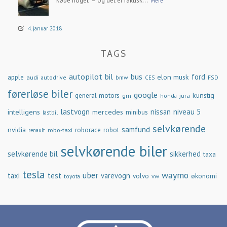
købe noget – og det er faktisk...
Mere
4. januar 2018
TAGS
autopilot
bil
bus
ford
elon musk
apple
audi
autodrive
bmw
FSD
CES
førerløse biler
google
general motors
kunstig
gm
jura
honda
lastvogn
nissan
niveau 5
intelligens
mercedes
minibus
lastbil
selvkørende
samfund
nvidia
robo-taxi
roborace
robot
renault
selvkørende biler
selvkørende bil
sikkerhed
taxa
tesla
waymo
uber
taxi
test
varevogn
økonomi
volvo
vw
toyota