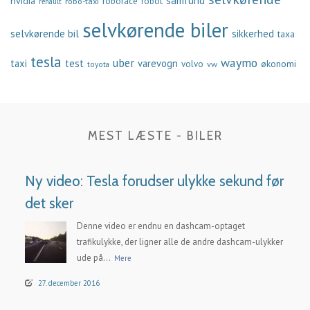
samfund
nvidia
robo-taxi
roborace
robot
renault
selvkørende biler
selvkørende bil
sikkerhed
taxa
tesla
waymo
uber
taxi
test
varevogn
økonomi
volvo
vw
toyota
MEST LÆSTE - BILER
Ny video: Tesla forudser ulykke sekund før
det sker
Denne video er endnu en dashcam-optaget
trafikulykke, der ligner alle de andre dashcam-ulykker
ude på...
Mere
27. december 2016