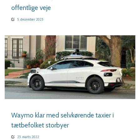
offentlige veje
5. december 2023
LÆS MERE
Waymo klar med selvkørende taxier i
tætbefolket storbyer
23. marts 2022