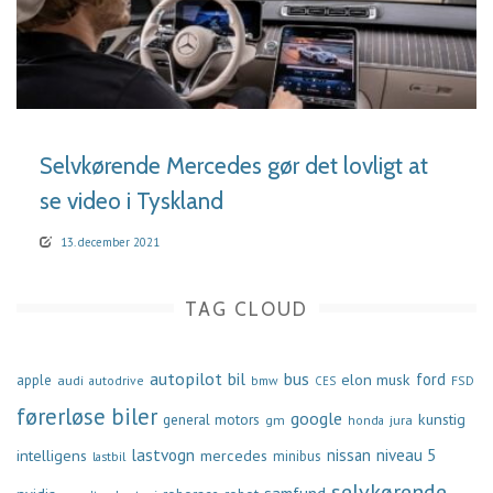
LÆS MERE
Selvkørende Mercedes gør det lovligt at
se video i Tyskland
13. december 2021
TAG CLOUD
autopilot
bil
bus
ford
elon musk
apple
audi
autodrive
bmw
FSD
CES
førerløse biler
google
general motors
kunstig
gm
jura
honda
lastvogn
nissan
niveau 5
intelligens
mercedes
minibus
lastbil
selvkørende