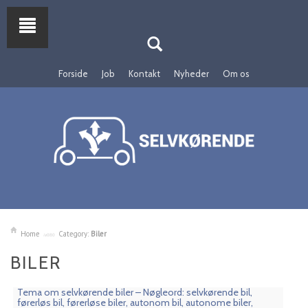
Forside
Job
Kontakt
Nyheder
Om os
Home
Category:
Biler
BILER
Tema om selvkørende biler – Nøgleord: selvkørende bil,
førerløs bil, førerløse biler, autonom bil, autonome biler,