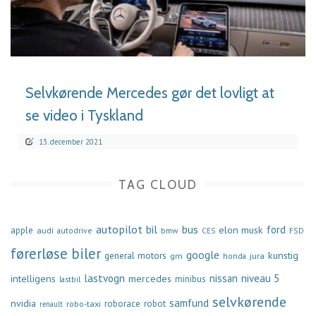
LÆS MERE
Selvkørende Mercedes gør det lovligt at
se video i Tyskland
13. december 2021
TAG CLOUD
autopilot
bil
bus
ford
elon musk
apple
audi
autodrive
bmw
FSD
CES
førerløse biler
google
general motors
kunstig
gm
jura
honda
lastvogn
nissan
niveau 5
intelligens
mercedes
minibus
lastbil
selvkørende
samfund
nvidia
robo-taxi
roborace
robot
renault