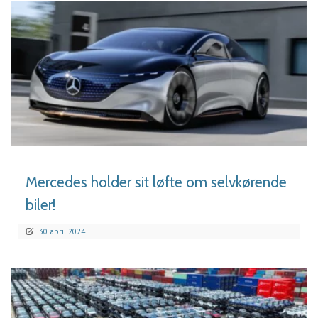
LÆS MERE
Mercedes holder sit løfte om selvkørende
biler!
30. april 2024