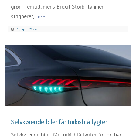
grøn fremtid, mens Brexit-Storbritannien
stagnerer,
...Mere
19. april 2024
LÆS MERE
Selvkørende biler får turkisblå lygter
Selvkørende biler får turkisblå lygter for og bag