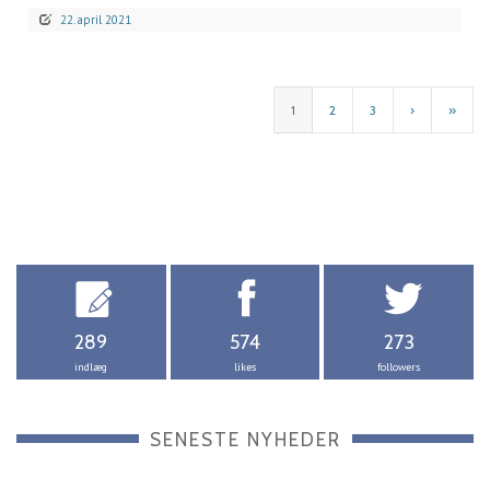
22. april 2021
1
2
3
›
»
289
574
273
indlæg
likes
followers
SENESTE NYHEDER