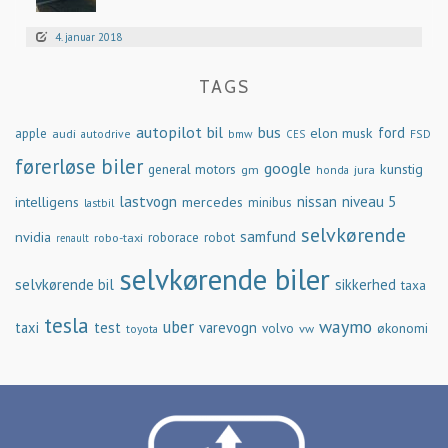
4. januar 2018
TAGS
autopilot
bil
bus
ford
elon musk
apple
audi
autodrive
bmw
FSD
CES
førerløse biler
google
general motors
kunstig
gm
jura
honda
lastvogn
nissan
niveau 5
intelligens
mercedes
minibus
lastbil
selvkørende
samfund
nvidia
robo-taxi
roborace
robot
renault
selvkørende biler
selvkørende bil
sikkerhed
taxa
tesla
waymo
uber
taxi
test
varevogn
økonomi
volvo
vw
toyota