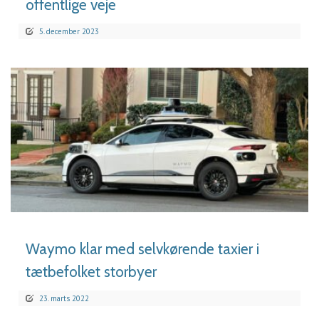
offentlige veje
5. december 2023
LÆS MERE
Waymo klar med selvkørende taxier i
tætbefolket storbyer
23. marts 2022