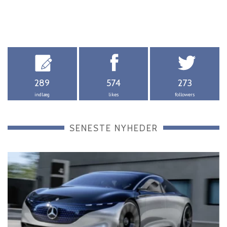
289
574
273
indlæg
likes
followers
SENESTE NYHEDER