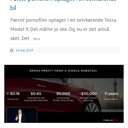
bil
Første pornofilm optaget i en selvkørende Tesla
Model X Det måtte jo ske. Og nu er det altså
sket. Det
...Mere
14. maj 2019
LÆS MERE