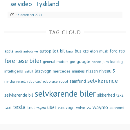
se video i Tyskland
13. december 2021
TAG CLOUD
autopilot
bil
bus
ford
elon musk
apple
audi
autodrive
bmw
FSD
CES
førerløse biler
google
general motors
kunstig
gm
jura
honda
lastvogn
nissan
niveau 5
intelligens
mercedes
minibus
lastbil
selvkørende
samfund
nvidia
robo-taxi
roborace
robot
renault
selvkørende biler
selvkørende bil
sikkerhed
taxa
tesla
waymo
uber
taxi
test
varevogn
økonomi
volvo
vw
toyota