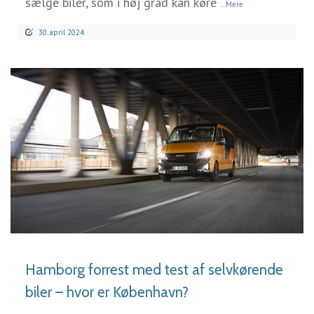
sælge biler, som i høj grad kan køre
...Mere
30. april 2024
LÆS MERE
Hamborg forrest med test af selvkørende
biler – hvor er København?