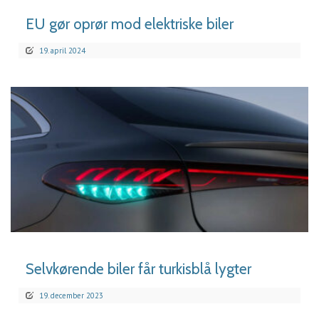
EU gør oprør mod elektriske biler
19. april 2024
LÆS MERE
Selvkørende biler får turkisblå lygter
19. december 2023