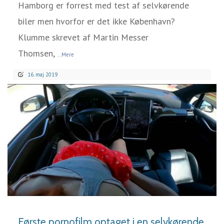
Hamborg er forrest med test af selvkørende
biler men hvorfor er det ikke København?
Klumme skrevet af Martin Messer
Thomsen,
...Mere
16. maj 2019
LÆS MERE
Første pornofilm optaget i en selvkørende