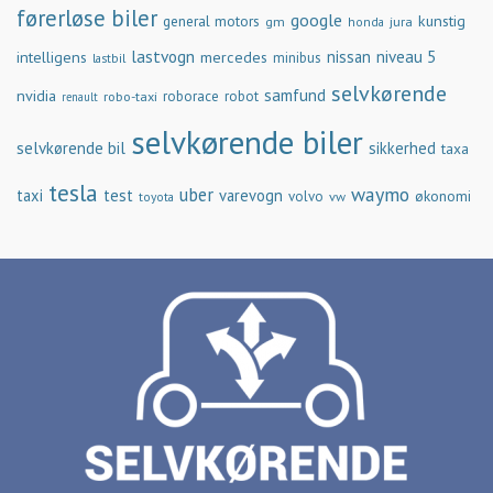
førerløse biler
google
general motors
kunstig
gm
jura
honda
lastvogn
nissan
niveau 5
intelligens
mercedes
minibus
lastbil
selvkørende
samfund
nvidia
robo-taxi
roborace
robot
renault
selvkørende biler
selvkørende bil
sikkerhed
taxa
tesla
waymo
uber
taxi
test
varevogn
økonomi
volvo
vw
toyota