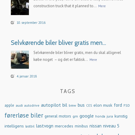
construction truck that it planned to...
Mere
10. september 2016
Selvkørende biler bliver gratis men…
Selvkørende biler bliver gratis, men du skal alligevel
købe noget – og det er faktisk...
Mere
4. januar 2018
TAGS
autopilot
bil
bus
ford
elon musk
apple
audi
autodrive
bmw
FSD
CES
førerløse biler
google
general motors
kunstig
gm
jura
honda
lastvogn
nissan
niveau 5
intelligens
mercedes
minibus
lastbil