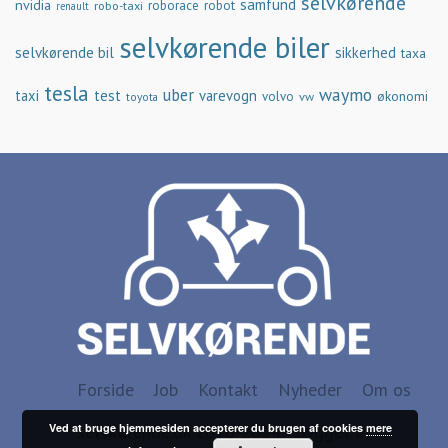
selvkørende
samfund
nvidia
robo-taxi
roborace
robot
renault
selvkørende biler
selvkørende bil
sikkerhed
taxa
tesla
waymo
uber
taxi
test
varevogn
økonomi
volvo
vw
toyota
Forside
Job
Kontakt
Nyheder
Om os
selvkørende.dk 2016-2024 - Bygget af
Ved at bruge hjemmesiden accepterer du brugen af cookies
mere