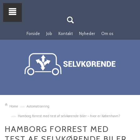
Forside
Job
Kontakt
Nyheder
Om os
Home
Automatisering
Hamborg forrest med test af selvkørende biler – hvor er København?
HAMBORG FORREST MED
TEST AF SELVKØRENDE BILER