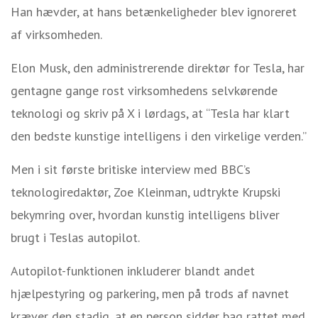
Han hævder, at hans betænkeligheder blev ignoreret
af virksomheden.
Elon Musk, den administrerende direktør for Tesla, har
gentagne gange rost virksomhedens selvkørende
teknologi og skriv på X i lørdags, at “Tesla har klart
den bedste kunstige intelligens i den virkelige verden.”
Men i sit første britiske interview med BBC’s
teknologiredaktør, Zoe Kleinman, udtrykte Krupski
bekymring over, hvordan kunstig intelligens bliver
brugt i Teslas autopilot.
Autopilot-funktionen inkluderer blandt andet
hjælpestyring og parkering, men på trods af navnet
kræver den stadig, at en person sidder bag rattet med