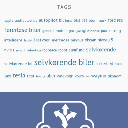
TAGS
autopilot
bil
bus
ford
elon musk
apple
audi
autodrive
bmw
FSD
CES
førerløse biler
google
general motors
kunstig
gm
jura
honda
lastvogn
nissan
niveau 5
intelligens
mercedes
minibus
lastbil
selvkørende
samfund
nvidia
robo-taxi
roborace
robot
renault
selvkørende biler
selvkørende bil
sikkerhed
taxa
tesla
waymo
uber
taxi
test
varevogn
økonomi
volvo
vw
toyota