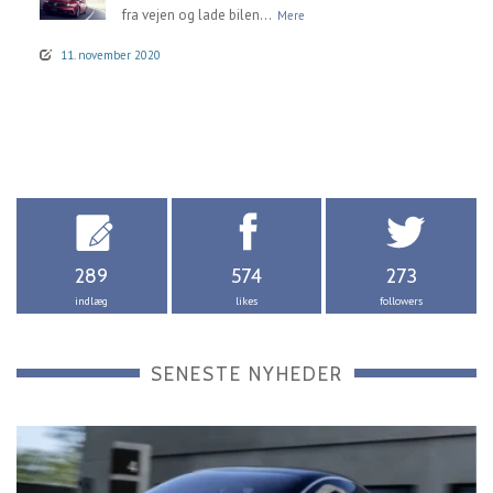
fra vejen og lade bilen...
Mere
11. november 2020
289
574
273
indlæg
likes
followers
SENESTE NYHEDER