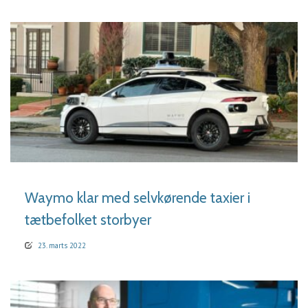
LÆS MERE
Waymo klar med selvkørende taxier i
tætbefolket storbyer
23. marts 2022