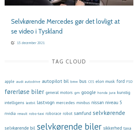
Selvkørende Mercedes gør det lovligt at
se video i Tyskland
13. december 2021
TAG CLOUD
autopilot
bil
bus
ford
elon musk
apple
audi
autodrive
bmw
FSD
CES
førerløse biler
google
general motors
kunstig
gm
jura
honda
lastvogn
nissan
niveau 5
intelligens
mercedes
minibus
lastbil
selvkørende
samfund
nvidia
robo-taxi
roborace
robot
renault
selvkørende biler
selvkørende bil
sikkerhed
taxa