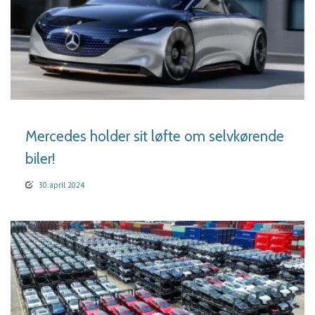
LÆS MERE
Mercedes holder sit løfte om selvkørende
biler!
30. april 2024