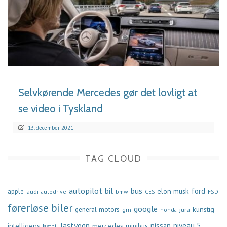
LÆS MERE
Selvkørende Mercedes gør det lovligt at
se video i Tyskland
13. december 2021
TAG CLOUD
autopilot
bil
bus
ford
elon musk
apple
audi
autodrive
bmw
FSD
CES
førerløse biler
google
general motors
kunstig
gm
jura
honda
lastvogn
nissan
niveau 5
intelligens
mercedes
minibus
lastbil