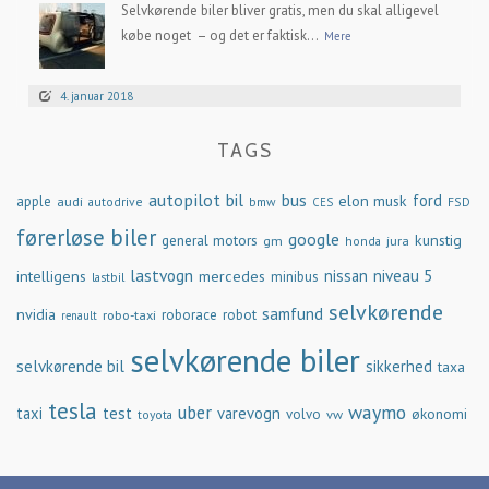
Selvkørende biler bliver gratis, men du skal alligevel
købe noget – og det er faktisk...
Mere
4. januar 2018
TAGS
autopilot
bil
bus
ford
elon musk
apple
audi
autodrive
bmw
FSD
CES
førerløse biler
google
general motors
kunstig
gm
jura
honda
lastvogn
nissan
niveau 5
intelligens
mercedes
minibus
lastbil
selvkørende
samfund
nvidia
robo-taxi
roborace
robot
renault
selvkørende biler
selvkørende bil
sikkerhed
taxa
tesla
waymo
uber
taxi
test
varevogn
økonomi
volvo
vw
toyota