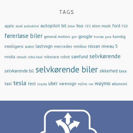
TAGS
autopilot
bil
bus
ford
elon musk
apple
audi
autodrive
bmw
FSD
CES
førerløse biler
google
general motors
kunstig
gm
jura
honda
lastvogn
nissan
niveau 5
intelligens
mercedes
minibus
lastbil
selvkørende
samfund
nvidia
robo-taxi
roborace
robot
renault
selvkørende biler
selvkørende bil
sikkerhed
taxa
tesla
waymo
uber
taxi
test
varevogn
økonomi
volvo
vw
toyota