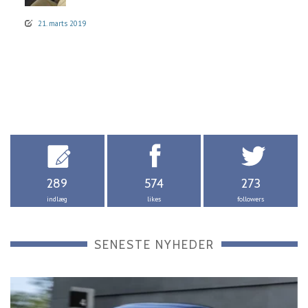
21. marts 2019
289
574
273
indlæg
likes
followers
SENESTE NYHEDER