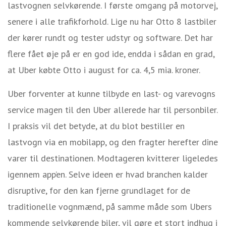
lastvognen selvkørende. I første omgang på motorvej,
senere i alle trafikforhold. Lige nu har Otto 8 lastbiler
der kører rundt og tester udstyr og software. Det har
flere fået øje på er en god ide, endda i sådan en grad,
at Uber købte Otto i august for ca. 4,5 mia. kroner.
Uber forventer at kunne tilbyde en last- og varevogns
service magen til den Uber allerede har til personbiler.
I praksis vil det betyde, at du blot bestiller en
lastvogn via en mobilapp, og den fragter herefter dine
varer til destinationen. Modtageren kvitterer ligeledes
igennem app’en. Selve ideen er hvad branchen kalder
disruptive, for den kan fjerne grundlaget for de
traditionelle vognmænd, på samme måde som Ubers
kommende selvkørende biler, vil gøre et stort indhug i