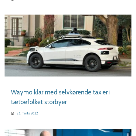
LÆS MERE
Waymo klar med selvkørende taxier i
tætbefolket storbyer
23. marts 2022