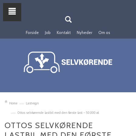
Forside
Job
Kontakt
Nyheder
Om os
Home
Lastvogn
Ottos selvkørende lastbil med den første last – 50.000 øl
OTTOS SELVKØRENDE
LASTBIL MED DEN FØRSTE