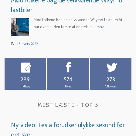
Mød folkene bag de selvkørende Waymo
lastbiler
Mød folkene bag de selvkørende Waymo lastbiler Vi
har oversat den første af en række...
Mere
18. marts 2022
289
574
273
indlæg
likes
followers
MEST LÆSTE - TOP 5
Ny video: Tesla forudser ulykke sekund før
det sker