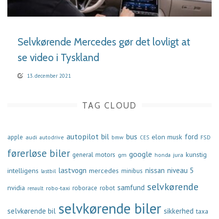
LÆS MERE
Selvkørende Mercedes gør det lovligt at
se video i Tyskland
13. december 2021
TAG CLOUD
autopilot
bil
bus
ford
elon musk
apple
audi
autodrive
bmw
FSD
CES
førerløse biler
google
general motors
kunstig
gm
jura
honda
lastvogn
nissan
niveau 5
intelligens
mercedes
minibus
lastbil
selvkørende
samfund
nvidia
robo-taxi
roborace
robot
renault
selvkørende biler
selvkørende bil
sikkerhed
taxa