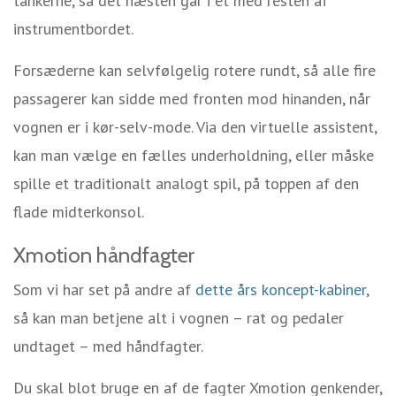
tankerne, så det næsten går i et med resten af
instrumentbordet.
Forsæderne kan selvfølgelig rotere rundt, så alle fire
passagerer kan sidde med fronten mod hinanden, når
vognen er i kør-selv-mode. Via den virtuelle assistent,
kan man vælge en fælles underholdning, eller måske
spille et traditionalt analogt spil, på toppen af den
flade midterkonsol.
Xmotion håndfagter
Som vi har set på andre af
dette års koncept-kabiner
,
så kan man betjene alt i vognen – rat og pedaler
undtaget – med håndfagter.
Du skal blot bruge en af de fagter Xmotion genkender,