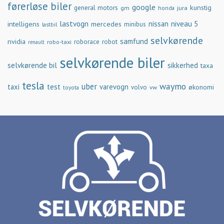
førerløse biler
google
general motors
kunstig
gm
jura
honda
lastvogn
nissan
niveau 5
intelligens
mercedes
minibus
lastbil
selvkørende
samfund
nvidia
robo-taxi
roborace
robot
renault
selvkørende biler
selvkørende bil
sikkerhed
taxa
tesla
waymo
uber
taxi
test
varevogn
økonomi
volvo
vw
toyota