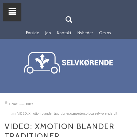
Forside
Job
Kontakt
Nyheder
Om os
Home
Biler
VIDEO: Xmotion blander traditioner, computerspil og selvkørende bil
VIDEO: XMOTION BLANDER
TRADITIONER,