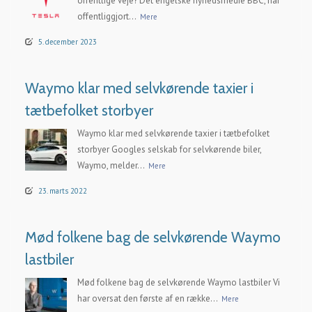
offentlige veje? Det engelske nyhedsmedie BBC, har
offentliggjort...
Mere
5. december 2023
Waymo klar med selvkørende taxier i
tætbefolket storbyer
Waymo klar med selvkørende taxier i tætbefolket
storbyer Googles selskab for selvkørende biler,
Waymo, melder...
Mere
23. marts 2022
Mød folkene bag de selvkørende Waymo
lastbiler
Mød folkene bag de selvkørende Waymo lastbiler Vi
har oversat den første af en række...
Mere