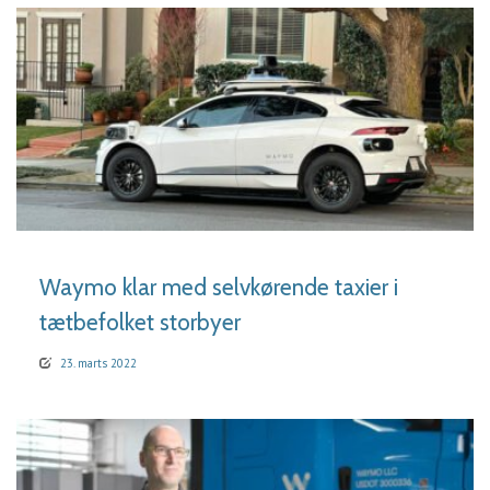
LÆS MERE
Waymo klar med selvkørende taxier i
tætbefolket storbyer
23. marts 2022