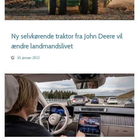
LÆS MERE
Ny selvkørende traktor fra John Deere vil
ændre landmandslivet
10. januar 2022
LÆS MERE