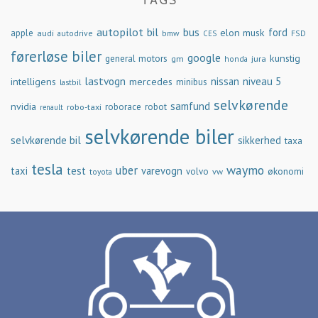
autopilot
bil
bus
ford
elon musk
apple
audi
autodrive
bmw
FSD
CES
førerløse biler
google
general motors
kunstig
gm
jura
honda
lastvogn
nissan
niveau 5
intelligens
mercedes
minibus
lastbil
selvkørende
samfund
nvidia
robo-taxi
roborace
robot
renault
selvkørende biler
selvkørende bil
sikkerhed
taxa
tesla
waymo
uber
taxi
test
varevogn
økonomi
volvo
vw
toyota