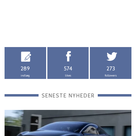
289
574
273
indlæg
likes
followers
SENESTE NYHEDER