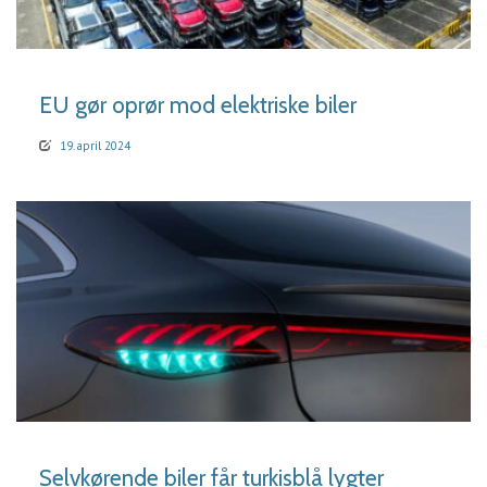
LÆS MERE
EU gør oprør mod elektriske biler
19. april 2024
LÆS MERE
Selvkørende biler får turkisblå lygter