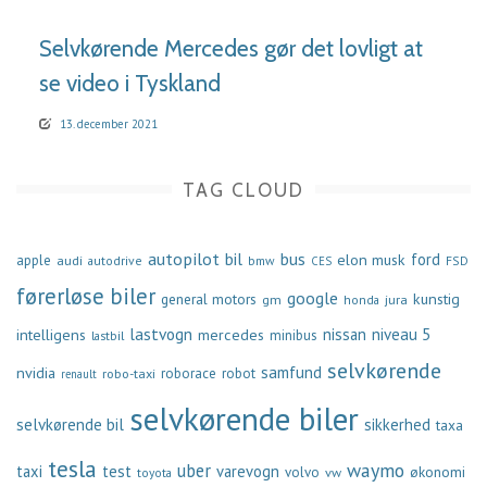
Selvkørende Mercedes gør det lovligt at
se video i Tyskland
13. december 2021
TAG CLOUD
autopilot
bil
bus
ford
elon musk
apple
audi
autodrive
bmw
FSD
CES
førerløse biler
google
general motors
kunstig
gm
jura
honda
lastvogn
nissan
niveau 5
intelligens
mercedes
minibus
lastbil
selvkørende
samfund
nvidia
robo-taxi
roborace
robot
renault
selvkørende biler
selvkørende bil
sikkerhed
taxa
tesla
waymo
uber
taxi
test
varevogn
økonomi
volvo
vw
toyota