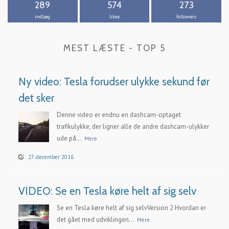
289
574
273
indlæg
likes
followers
MEST LÆSTE - TOP 5
Ny video: Tesla forudser ulykke sekund før
det sker
Denne video er endnu en dashcam-optaget
trafikulykke, der ligner alle de andre dashcam-ulykker
ude på...
Mere
27. december 2016
VIDEO: Se en Tesla køre helt af sig selv
Se en Tesla køre helt af sig selvVersion 2 Hvordan er
det gået med udviklingen...
Mere