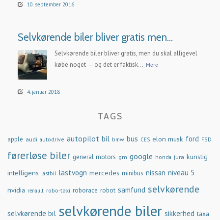
10. september 2016
Selvkørende biler bliver gratis men…
Selvkørende biler bliver gratis, men du skal alligevel
købe noget – og det er faktisk...
Mere
4. januar 2018
TAGS
autopilot
bil
bus
ford
elon musk
apple
audi
autodrive
bmw
FSD
CES
førerløse biler
google
general motors
kunstig
gm
jura
honda
lastvogn
nissan
niveau 5
intelligens
mercedes
minibus
lastbil
selvkørende
samfund
nvidia
robo-taxi
roborace
robot
renault
selvkørende biler
selvkørende bil
sikkerhed
taxa