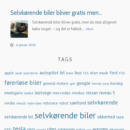
Selvkørende biler bliver gratis men…
Selvkørende biler bliver gratis, men du skal alligevel
købe noget – og det er faktisk...
Mere
4. januar 2018
TAGS
autopilot
bil
bus
ford
elon musk
apple
audi
autodrive
bmw
FSD
CES
førerløse biler
google
general motors
kunstig
gm
jura
honda
lastvogn
nissan
niveau 5
intelligens
mercedes
minibus
lastbil
selvkørende
samfund
nvidia
robo-taxi
roborace
robot
renault
selvkørende biler
selvkørende bil
sikkerhed
taxa
tesla
waymo
uber
taxi
test
varevogn
økonomi
volvo
vw
toyota