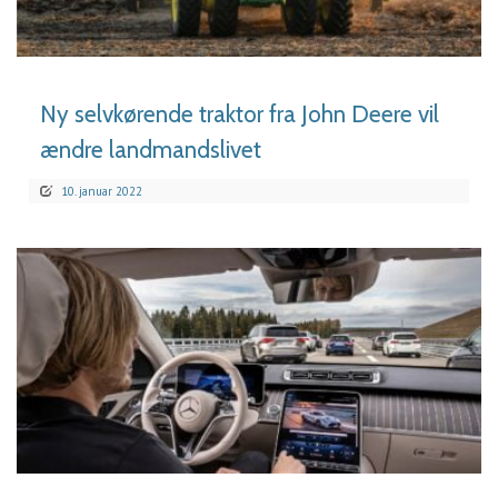
LÆS MERE
Ny selvkørende traktor fra John Deere vil
ændre landmandslivet
10. januar 2022
LÆS MERE