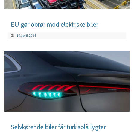
LÆS MERE
EU gør oprør mod elektriske biler
19. april 2024
LÆS MERE
Selvkørende biler får turkisblå lygter