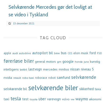
Selvkørende Mercedes gør det lovligt at
se video i Tyskland
13. december 2021
TAG CLOUD
autopilot
bil
bus
ford
elon musk
apple
audi
autodrive
bmw
FSD
CES
førerløse biler
google
general motors
kunstig
gm
jura
honda
lastvogn
nissan
niveau 5
intelligens
mercedes
minibus
lastbil
selvkørende
samfund
nvidia
robo-taxi
roborace
robot
renault
selvkørende biler
selvkørende bil
sikkerhed
taxa
tesla
waymo
uber
taxi
test
varevogn
økonomi
volvo
vw
toyota