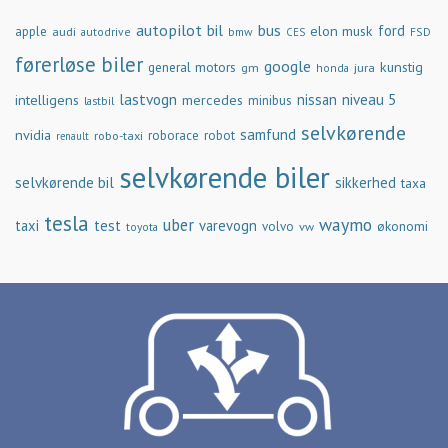
autopilot
bil
bus
ford
elon musk
apple
audi
autodrive
bmw
FSD
CES
førerløse biler
google
general motors
kunstig
gm
jura
honda
lastvogn
nissan
niveau 5
intelligens
mercedes
minibus
lastbil
selvkørende
samfund
nvidia
robo-taxi
roborace
robot
renault
selvkørende biler
selvkørende bil
sikkerhed
taxa
tesla
waymo
uber
taxi
test
varevogn
økonomi
volvo
vw
toyota