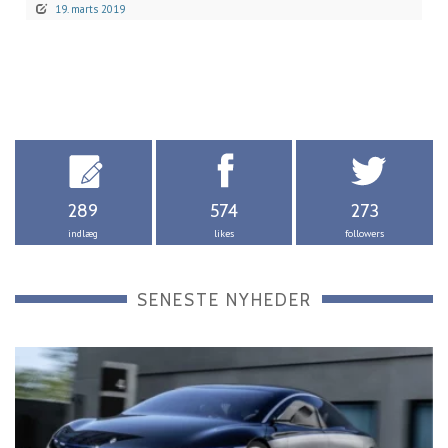
19. marts 2019
289
574
273
indlæg
likes
followers
SENESTE NYHEDER