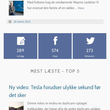
Mød folkene bag de selvkørende Waymo lastbiler Vi
har oversat den første af en række...
Mere
18. marts 2022
289
574
273
indlæg
likes
followers
MEST LÆSTE - TOP 5
Ny video: Tesla forudser ulykke sekund før
det sker
Denne video er endnu en dashcam-optaget
trafikulykke, der ligner alle de andre dashcam-ulykker