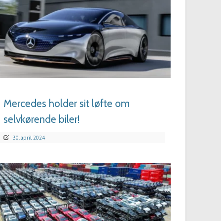
LÆS MERE
Mercedes holder sit løfte om
selvkørende biler!
30. april 2024