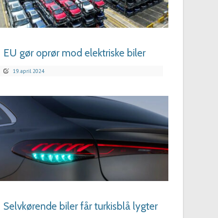
LÆS MERE
EU gør oprør mod elektriske biler
19. april 2024
LÆS MERE
Selvkørende biler får turkisblå lygter