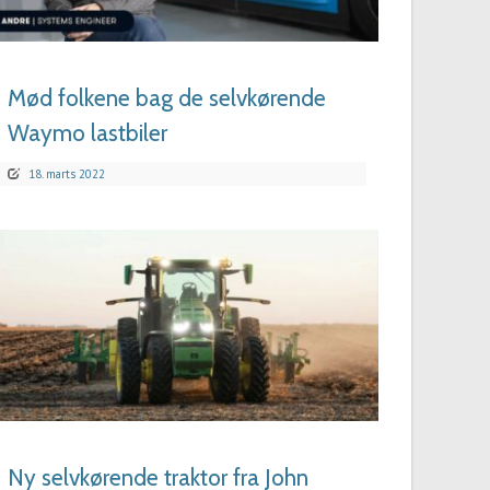
LÆS MERE
Mød folkene bag de selvkørende
Waymo lastbiler
18. marts 2022
LÆS MERE
Ny selvkørende traktor fra John