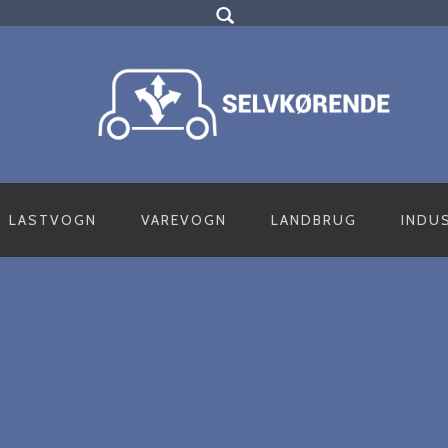
LASTVOGN
VAREVOGN
LANDBRUG
INDU