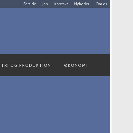
Forside
Job
Kontakt
Nyheder
Om os
STRI OG PRODUKTION
ØKONOMI