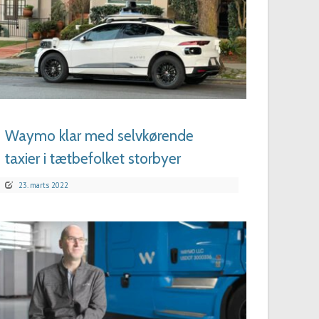
LÆS MERE
Waymo klar med selvkørende
taxier i tætbefolket storbyer
23. marts 2022