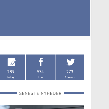
289
574
273
indlæg
likes
followers
SENESTE NYHEDER