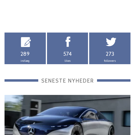
289
574
273
indlæg
likes
followers
SENESTE NYHEDER