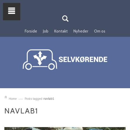
Forside
Job
Kontakt
Nyheder
Om os
Home
Posts tagged
navlab1
NAVLAB1