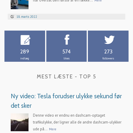
har oversat den første af en række...
Mere
18. marts 2022
289
574
273
indlæg
likes
followers
MEST LÆSTE - TOP 5
Ny video: Tesla forudser ulykke sekund før
det sker
Denne video er endnu en dashcam-optaget
trafikulykke, der ligner alle de andre dashcam-ulykker
ude på...
Mere