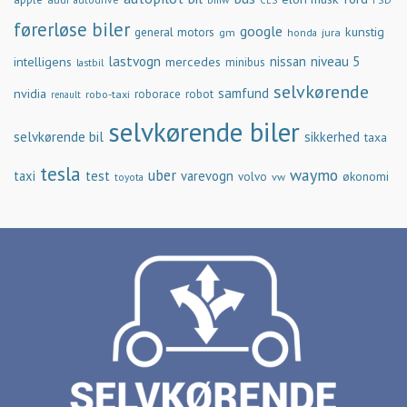
CES
førerløse biler
google
general motors
kunstig
gm
jura
honda
lastvogn
nissan
niveau 5
intelligens
mercedes
minibus
lastbil
selvkørende
samfund
nvidia
robo-taxi
roborace
robot
renault
selvkørende biler
selvkørende bil
sikkerhed
taxa
tesla
waymo
uber
taxi
test
varevogn
økonomi
volvo
vw
toyota