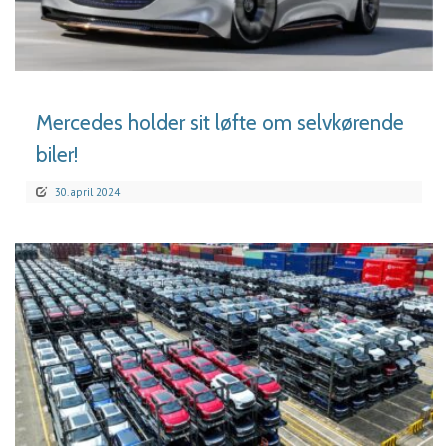
LÆS MERE
Mercedes holder sit løfte om selvkørende
biler!
30. april 2024
LÆS MERE