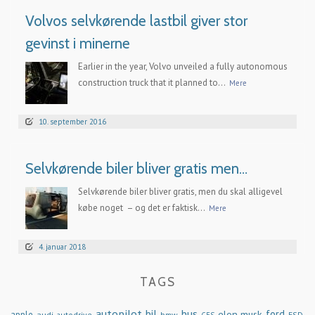
Volvos selvkørende lastbil giver stor
gevinst i minerne
Earlier in the year, Volvo unveiled a fully autonomous
construction truck that it planned to...
Mere
10. september 2016
Selvkørende biler bliver gratis men…
Selvkørende biler bliver gratis, men du skal alligevel
købe noget – og det er faktisk...
Mere
4. januar 2018
TAGS
autopilot
bil
bus
ford
elon musk
apple
audi
autodrive
bmw
FSD