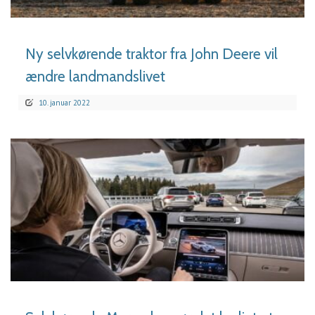
LÆS MERE
Ny selvkørende traktor fra John Deere vil
ændre landmandslivet
10. januar 2022
LÆS MERE