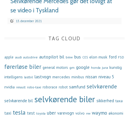
Selvkørende Mercedes gør det lovligt at
se video i Tyskland
13. december 2021
TAG CLOUD
autopilot
bil
bus
ford
elon musk
apple
audi
autodrive
bmw
FSD
CES
førerløse biler
google
general motors
kunstig
gm
jura
honda
lastvogn
nissan
niveau 5
intelligens
mercedes
minibus
lastbil
selvkørende
samfund
nvidia
robo-taxi
roborace
robot
renault
selvkørende biler
selvkørende bil
sikkerhed
taxa
tesla
waymo
uber
taxi
test
varevogn
økonomi
volvo
vw
toyota