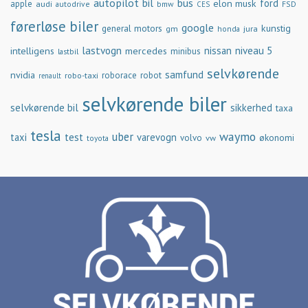
autopilot
bil
bus
ford
elon musk
apple
audi
autodrive
bmw
FSD
CES
førerløse biler
google
general motors
kunstig
gm
jura
honda
lastvogn
nissan
niveau 5
intelligens
mercedes
minibus
lastbil
selvkørende
samfund
nvidia
robo-taxi
roborace
robot
renault
selvkørende biler
selvkørende bil
sikkerhed
taxa
tesla
waymo
uber
taxi
test
varevogn
økonomi
volvo
vw
toyota