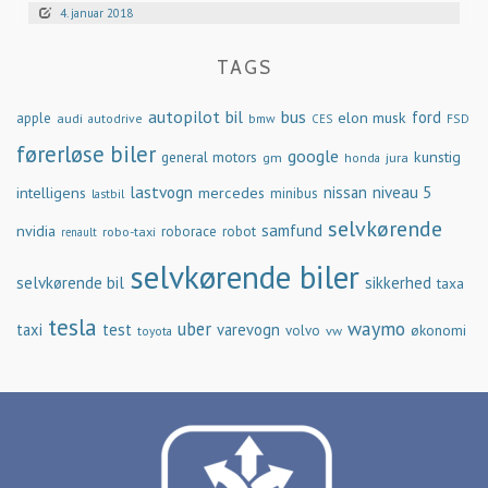
4. januar 2018
TAGS
autopilot
bil
bus
ford
elon musk
apple
audi
autodrive
bmw
FSD
CES
førerløse biler
google
general motors
kunstig
gm
jura
honda
lastvogn
nissan
niveau 5
intelligens
mercedes
minibus
lastbil
selvkørende
samfund
nvidia
robo-taxi
roborace
robot
renault
selvkørende biler
selvkørende bil
sikkerhed
taxa
tesla
waymo
uber
taxi
test
varevogn
økonomi
volvo
vw
toyota