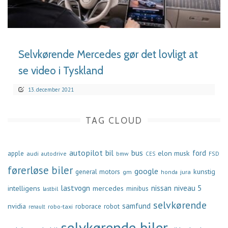
LÆS MERE
Selvkørende Mercedes gør det lovligt at
se video i Tyskland
13. december 2021
TAG CLOUD
autopilot
bil
bus
ford
elon musk
apple
audi
autodrive
bmw
FSD
CES
førerløse biler
google
general motors
kunstig
gm
jura
honda
lastvogn
nissan
niveau 5
intelligens
mercedes
minibus
lastbil
selvkørende
samfund
nvidia
robo-taxi
roborace
robot
renault
selvkørende biler