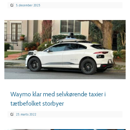
5. december 2023
LÆS MERE
Waymo klar med selvkørende taxier i
tætbefolket storbyer
23. marts 2022