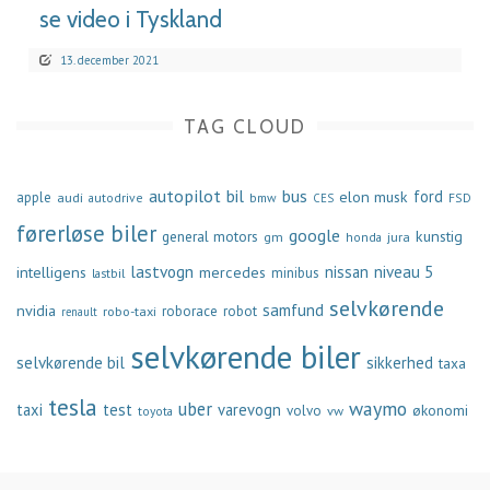
se video i Tyskland
13. december 2021
TAG CLOUD
autopilot
bil
bus
ford
elon musk
apple
audi
autodrive
bmw
FSD
CES
førerløse biler
google
general motors
kunstig
gm
jura
honda
lastvogn
nissan
niveau 5
intelligens
mercedes
minibus
lastbil
selvkørende
samfund
nvidia
robo-taxi
roborace
robot
renault
selvkørende biler
selvkørende bil
sikkerhed
taxa
tesla
waymo
uber
taxi
test
varevogn
økonomi
volvo
vw
toyota