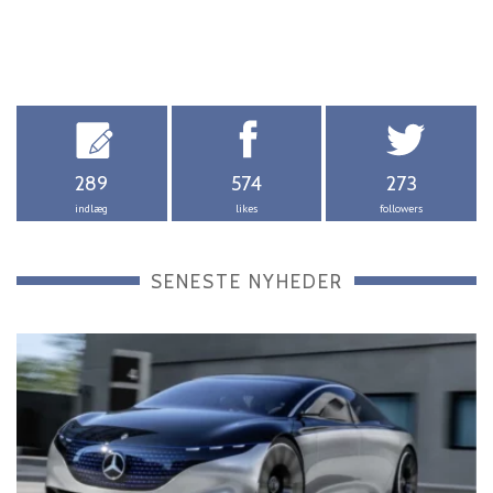
289
574
273
indlæg
likes
followers
SENESTE NYHEDER