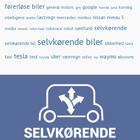
førerløse biler
google
general motors
kunstig
gm
jura
honda
lastvogn
nissan
niveau 5
intelligens
mercedes
minibus
lastbil
selvkørende
samfund
nvidia
robo-taxi
roborace
robot
renault
selvkørende biler
selvkørende bil
sikkerhed
taxa
tesla
waymo
uber
taxi
test
varevogn
økonomi
volvo
vw
toyota