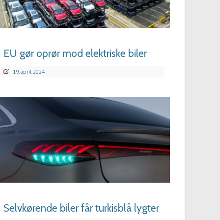
LÆS MERE
EU gør oprør mod elektriske biler
19. april 2024
LÆS MERE
Selvkørende biler får turkisblå lygter