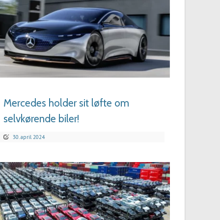
LÆS MERE
Mercedes holder sit løfte om
selvkørende biler!
30. april 2024