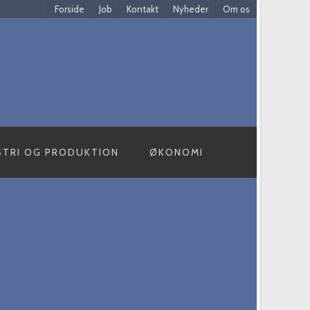
Forside
Job
Kontakt
Nyheder
Om os
STRI OG PRODUKTION
ØKONOMI