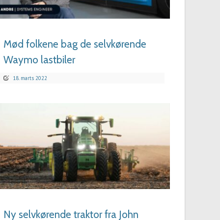
LÆS MERE
Mød folkene bag de selvkørende
Waymo lastbiler
18. marts 2022
LÆS MERE
Ny selvkørende traktor fra John