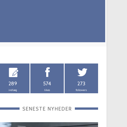
289
574
273
indlæg
likes
followers
SENESTE NYHEDER