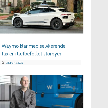
LÆS MERE
Waymo klar med selvkørende
taxier i tætbefolket storbyer
23. marts 2022