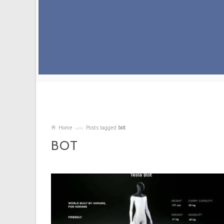
Home
Posts tagged
bot
BOT