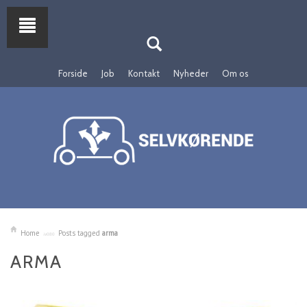
Forside
Job
Kontakt
Nyheder
Om os
Home
Posts tagged
arma
ARMA