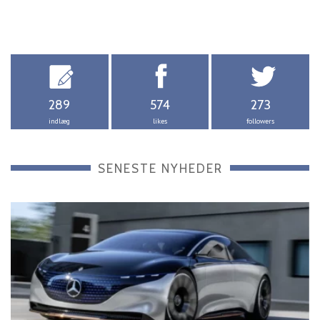
289
574
273
indlæg
likes
followers
SENESTE NYHEDER