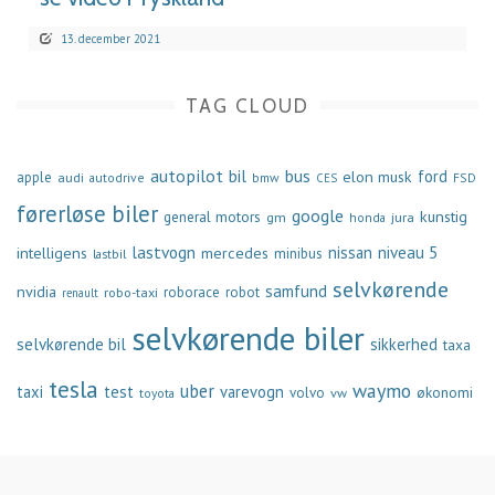
13. december 2021
TAG CLOUD
autopilot
bil
bus
ford
elon musk
apple
audi
autodrive
bmw
FSD
CES
førerløse biler
google
general motors
kunstig
gm
jura
honda
lastvogn
nissan
niveau 5
intelligens
mercedes
minibus
lastbil
selvkørende
samfund
nvidia
robo-taxi
roborace
robot
renault
selvkørende biler
selvkørende bil
sikkerhed
taxa
tesla
waymo
uber
taxi
test
varevogn
økonomi
volvo
vw
toyota