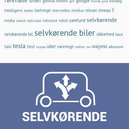
førerløse biler
google
general motors
kunstig
gm
jura
honda
lastvogn
nissan
niveau 5
intelligens
mercedes
minibus
lastbil
selvkørende
samfund
nvidia
robo-taxi
roborace
robot
renault
selvkørende biler
selvkørende bil
sikkerhed
taxa
tesla
waymo
uber
taxi
test
varevogn
økonomi
volvo
vw
toyota