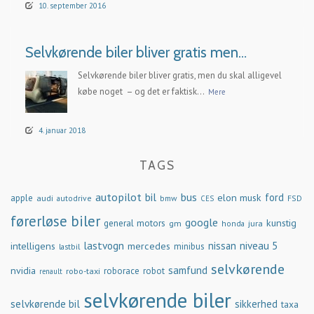
10. september 2016
Selvkørende biler bliver gratis men…
Selvkørende biler bliver gratis, men du skal alligevel
købe noget – og det er faktisk...
Mere
4. januar 2018
TAGS
autopilot
bil
bus
ford
elon musk
apple
audi
autodrive
bmw
FSD
CES
førerløse biler
google
general motors
kunstig
gm
jura
honda
lastvogn
nissan
niveau 5
intelligens
mercedes
minibus
lastbil
selvkørende
samfund
nvidia
robo-taxi
roborace
robot
renault
selvkørende biler
selvkørende bil
sikkerhed
taxa