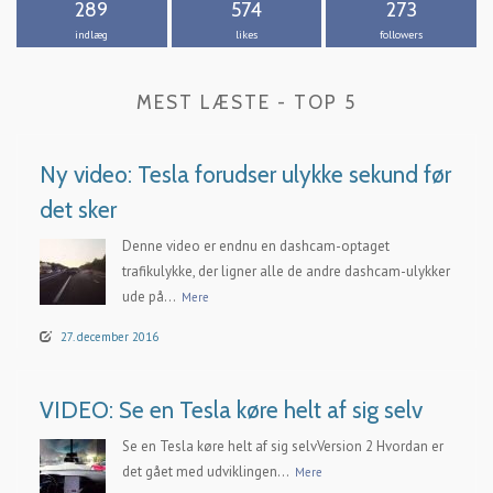
289
574
273
indlæg
likes
followers
MEST LÆSTE - TOP 5
Ny video: Tesla forudser ulykke sekund før
det sker
Denne video er endnu en dashcam-optaget
trafikulykke, der ligner alle de andre dashcam-ulykker
ude på...
Mere
27. december 2016
VIDEO: Se en Tesla køre helt af sig selv
Se en Tesla køre helt af sig selvVersion 2 Hvordan er
det gået med udviklingen...
Mere