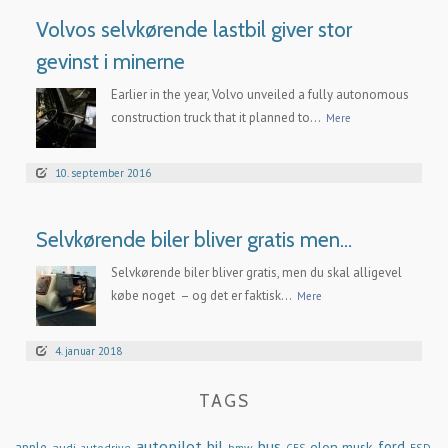
Volvos selvkørende lastbil giver stor
gevinst i minerne
Earlier in the year, Volvo unveiled a fully autonomous
construction truck that it planned to...
Mere
10. september 2016
Selvkørende biler bliver gratis men…
Selvkørende biler bliver gratis, men du skal alligevel
købe noget – og det er faktisk...
Mere
4. januar 2018
TAGS
autopilot
bil
bus
ford
elon musk
apple
audi
autodrive
bmw
FSD