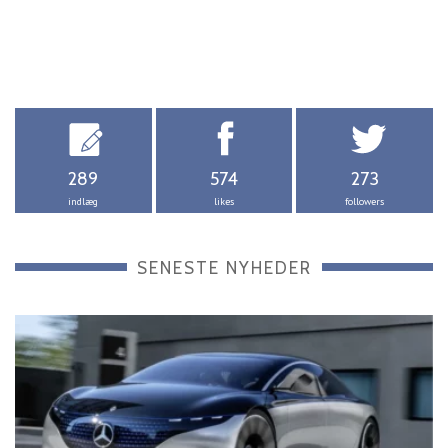
289
574
273
indlæg
likes
followers
SENESTE NYHEDER