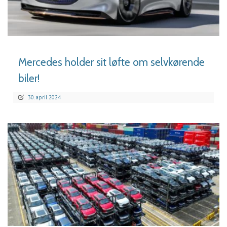
LÆS MERE
Mercedes holder sit løfte om selvkørende
biler!
30. april 2024
LÆS MERE