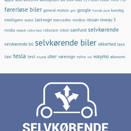
CES
førerløse biler
google
general motors
kunstig
gm
jura
honda
lastvogn
nissan
niveau 5
intelligens
mercedes
minibus
lastbil
selvkørende
samfund
nvidia
robo-taxi
roborace
robot
renault
selvkørende biler
selvkørende bil
sikkerhed
taxa
tesla
waymo
uber
taxi
test
varevogn
økonomi
volvo
vw
toyota