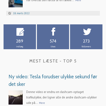
har oversat den første af en række...
Mere
18. marts 2022
289
574
273
indlæg
likes
followers
MEST LÆSTE - TOP 5
Ny video: Tesla forudser ulykke sekund før
det sker
Denne video er endnu en dashcam-optaget
trafikulykke, der ligner alle de andre dashcam-ulykker
ude på...
Mere