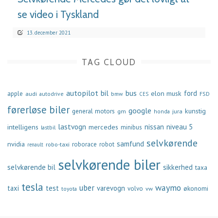
se video i Tyskland
13. december 2021
TAG CLOUD
autopilot
bil
bus
ford
elon musk
apple
audi
autodrive
bmw
FSD
CES
førerløse biler
google
general motors
kunstig
gm
jura
honda
lastvogn
nissan
niveau 5
intelligens
mercedes
minibus
lastbil
selvkørende
samfund
nvidia
robo-taxi
roborace
robot
renault
selvkørende biler
selvkørende bil
sikkerhed
taxa
tesla
waymo
uber
taxi
test
varevogn
økonomi
volvo
vw
toyota