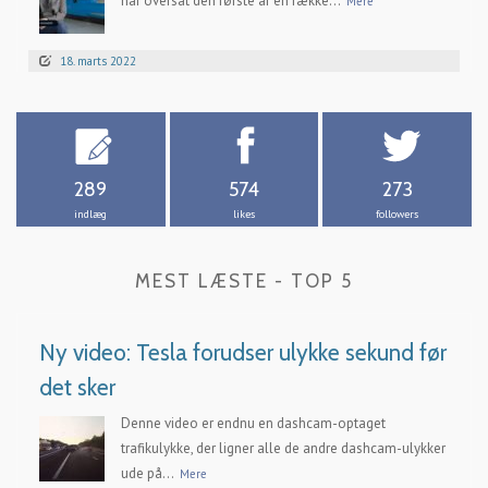
har oversat den første af en række...
Mere
18. marts 2022
289
574
273
indlæg
likes
followers
MEST LÆSTE - TOP 5
Ny video: Tesla forudser ulykke sekund før
det sker
Denne video er endnu en dashcam-optaget
trafikulykke, der ligner alle de andre dashcam-ulykker
ude på...
Mere