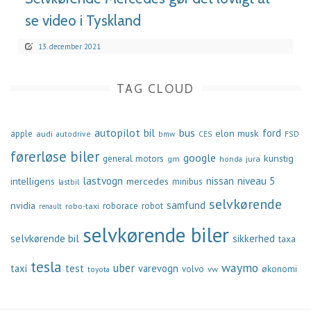
se video i Tyskland
13. december 2021
TAG CLOUD
autopilot
bil
bus
ford
elon musk
apple
audi
autodrive
bmw
FSD
CES
førerløse biler
google
general motors
kunstig
gm
jura
honda
lastvogn
nissan
niveau 5
intelligens
mercedes
minibus
lastbil
selvkørende
samfund
nvidia
robo-taxi
roborace
robot
renault
selvkørende biler
selvkørende bil
sikkerhed
taxa
tesla
waymo
uber
taxi
test
varevogn
økonomi
volvo
vw
toyota