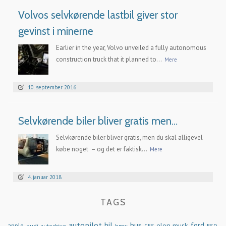
Volvos selvkørende lastbil giver stor
gevinst i minerne
Earlier in the year, Volvo unveiled a fully autonomous
construction truck that it planned to...
Mere
10. september 2016
Selvkørende biler bliver gratis men…
Selvkørende biler bliver gratis, men du skal alligevel
købe noget – og det er faktisk...
Mere
4. januar 2018
TAGS
autopilot
bil
bus
ford
elon musk
apple
audi
autodrive
bmw
FSD