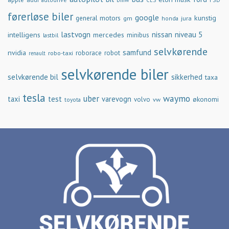
CES
førerløse biler
google
general motors
kunstig
gm
jura
honda
lastvogn
nissan
niveau 5
intelligens
mercedes
minibus
lastbil
selvkørende
samfund
nvidia
robo-taxi
roborace
robot
renault
selvkørende biler
selvkørende bil
sikkerhed
taxa
tesla
waymo
uber
taxi
test
varevogn
økonomi
volvo
vw
toyota