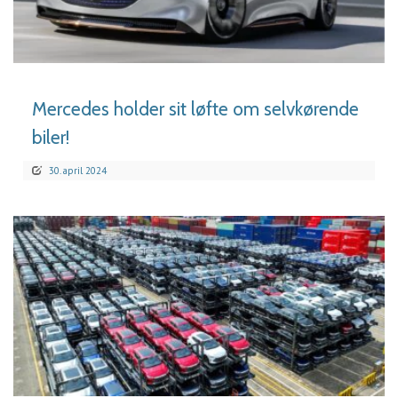
LÆS MERE
Mercedes holder sit løfte om selvkørende
biler!
30. april 2024
LÆS MERE