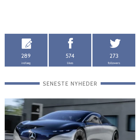
289
574
273
indlæg
likes
followers
SENESTE NYHEDER