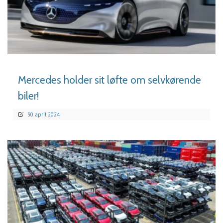
LÆS MERE
Mercedes holder sit løfte om selvkørende
biler!
30. april 2024