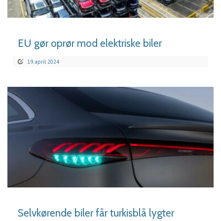
LÆS MERE
EU gør oprør mod elektriske biler
19. april 2024
LÆS MERE
Selvkørende biler får turkisblå lygter