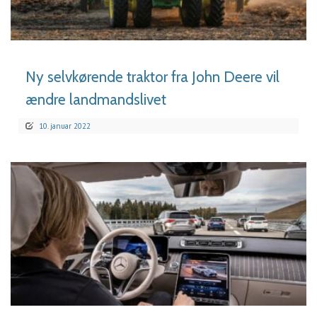
LÆS MERE
Ny selvkørende traktor fra John Deere vil
ændre landmandslivet
10. januar 2022
LÆS MERE