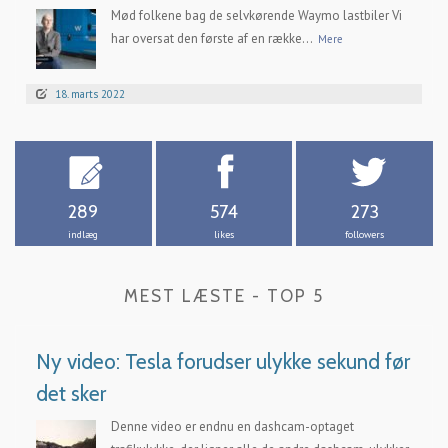
Mød folkene bag de selvkørende Waymo lastbiler Vi
har oversat den første af en række...
Mere
18. marts 2022
289
574
273
indlæg
likes
followers
MEST LÆSTE - TOP 5
Ny video: Tesla forudser ulykke sekund før
det sker
Denne video er endnu en dashcam-optaget