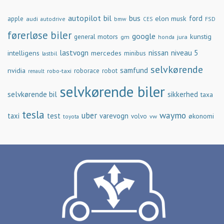
autopilot
bil
bus
ford
elon musk
apple
audi
autodrive
bmw
FSD
CES
førerløse biler
google
general motors
kunstig
gm
jura
honda
lastvogn
nissan
niveau 5
intelligens
mercedes
minibus
lastbil
selvkørende
samfund
nvidia
robo-taxi
roborace
robot
renault
selvkørende biler
selvkørende bil
sikkerhed
taxa
tesla
waymo
uber
taxi
test
varevogn
økonomi
volvo
vw
toyota