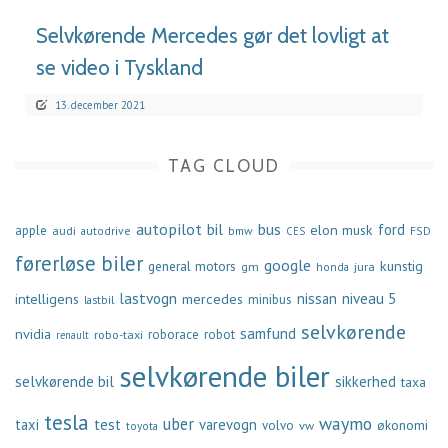
Selvkørende Mercedes gør det lovligt at
se video i Tyskland
13. december 2021
TAG CLOUD
autopilot
bil
bus
ford
elon musk
apple
audi
autodrive
bmw
FSD
CES
førerløse biler
google
general motors
kunstig
gm
jura
honda
lastvogn
nissan
niveau 5
intelligens
mercedes
minibus
lastbil
selvkørende
samfund
nvidia
robo-taxi
roborace
robot
renault
selvkørende biler
selvkørende bil
sikkerhed
taxa
tesla
waymo
uber
taxi
test
varevogn
økonomi
volvo
vw
toyota