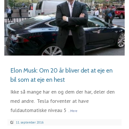
LÆS MERE
Elon Musk: Om 20 år bliver det at eje en
bil som at eje en hest
Ikke så mange har en og dem der har, deler den
med andre. Tesla forventer at have
fuldautomatiske niveau 5
...Mere
11. september 2016