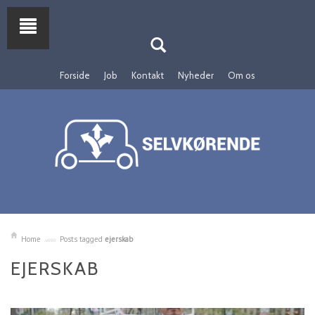
Forside
Job
Kontakt
Nyheder
Om os
Home
Posts tagged
ejerskab
EJERSKAB