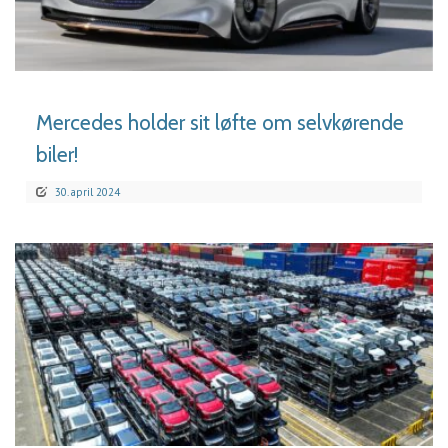
LÆS MERE
Mercedes holder sit løfte om selvkørende
biler!
30. april 2024
LÆS MERE