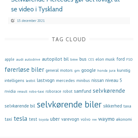
se video i Tyskland
13. december 2021
TAG CLOUD
autopilot
bil
bus
ford
elon musk
apple
audi
autodrive
bmw
FSD
CES
førerløse biler
google
general motors
kunstig
gm
jura
honda
lastvogn
nissan
niveau 5
intelligens
mercedes
minibus
lastbil
selvkørende
samfund
nvidia
robo-taxi
roborace
robot
renault
selvkørende biler
selvkørende bil
sikkerhed
taxa
tesla
waymo
uber
taxi
test
varevogn
økonomi
volvo
vw
toyota