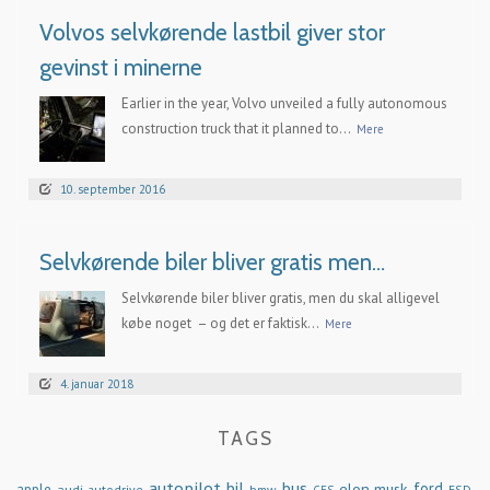
Volvos selvkørende lastbil giver stor
gevinst i minerne
Earlier in the year, Volvo unveiled a fully autonomous
construction truck that it planned to...
Mere
10. september 2016
Selvkørende biler bliver gratis men…
Selvkørende biler bliver gratis, men du skal alligevel
købe noget – og det er faktisk...
Mere
4. januar 2018
TAGS
autopilot
bil
bus
ford
elon musk
apple
audi
autodrive
bmw
FSD