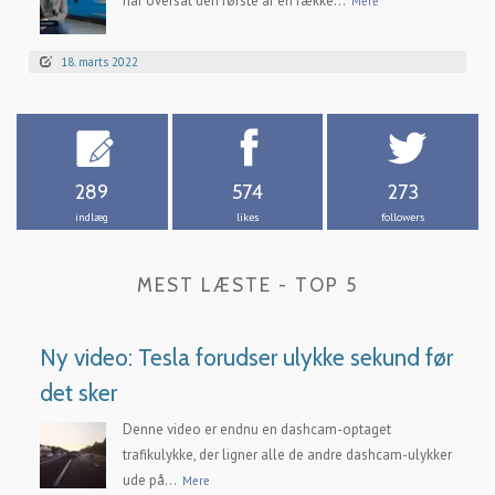
har oversat den første af en række...
Mere
18. marts 2022
289
574
273
indlæg
likes
followers
MEST LÆSTE - TOP 5
Ny video: Tesla forudser ulykke sekund før
det sker
Denne video er endnu en dashcam-optaget
trafikulykke, der ligner alle de andre dashcam-ulykker
ude på...
Mere