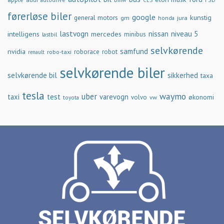
CES
førerløse biler
google
general motors
kunstig
gm
jura
honda
lastvogn
nissan
niveau 5
intelligens
mercedes
minibus
lastbil
selvkørende
samfund
nvidia
robo-taxi
roborace
robot
renault
selvkørende biler
selvkørende bil
sikkerhed
taxa
tesla
waymo
uber
taxi
test
varevogn
økonomi
volvo
vw
toyota