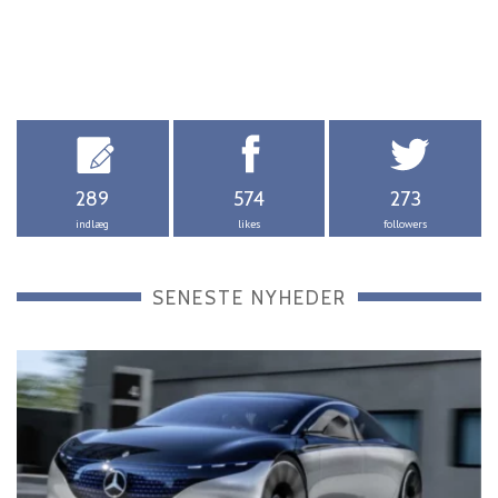
289
574
273
indlæg
likes
followers
SENESTE NYHEDER