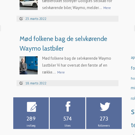
tætbefolket storbyer Googles selskab for
selvkørende biler, Waymo, melder...
Mere
23. marts 2022
Mød folkene bag de selvkørende
Waymo lastbiler
ap
Mød folkene bag de selvkørende Waymo
lastbiler Vi har oversat den første af en
fo
række...
Mere
ho
18. marts 2022
mi
ro
s
289
574
273
t
indlæg
likes
followers