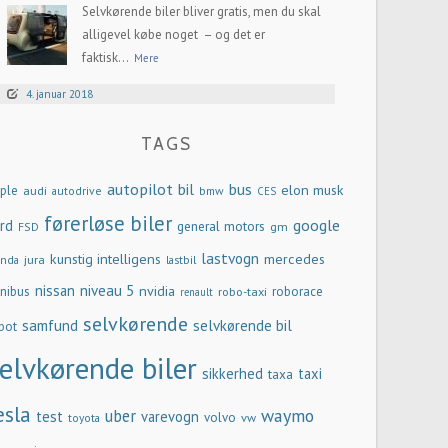
Selvkørende biler bliver gratis, men du skal
alligevel købe noget – og det er
faktisk...
Mere
4. januar 2018
TAGS
autopilot
bil
bus
elon musk
ple
audi
autodrive
bmw
CES
førerløse biler
google
rd
general motors
gm
FSD
lastvogn
kunstig intelligens
mercedes
jura
nda
lastbil
nissan
niveau 5
nvidia
nibus
robo-taxi
roborace
renault
selvkørende
samfund
selvkørende bil
bot
elvkørende biler
sikkerhed
taxi
taxa
esla
waymo
uber
test
varevogn
volvo
vw
toyota