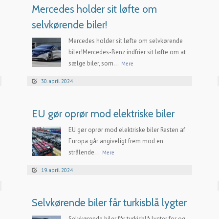
Mercedes holder sit løfte om
selvkørende biler!
Mercedes holder sit løfte om selvkørende
biler!Mercedes-Benz indfrier sit løfte om at
sælge biler, som...
Mere
30. april 2024
EU gør oprør mod elektriske biler
EU gør oprør mod elektriske biler Resten af
Europa går angiveligt frem mod en
strålende...
Mere
19. april 2024
Selvkørende biler får turkisblå lygter
Selvkørende biler får turkisblå lygter for og