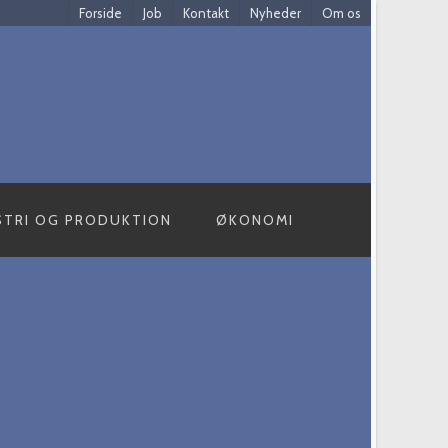
Forside
Job
Kontakt
Nyheder
Om os
STRI OG PRODUKTION
ØKONOMI