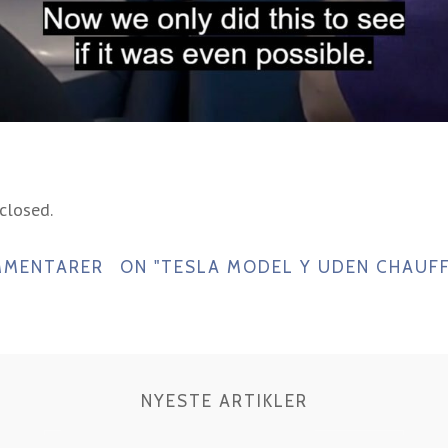
closed.
MMENTARER
ON "TESLA MODEL Y UDEN CHAUF
NYESTE ARTIKLER