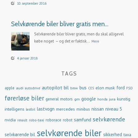
10. september 2016
Selvkørende biler bliver gratis men…
Selvkørende biler bliver gratis, men du skal alligevel
købe noget – og det er faktisk...
Mere
4. januar 2018
TAGS
autopilot
bil
bus
ford
elon musk
apple
audi
autodrive
bmw
FSD
CES
førerløse biler
google
general motors
kunstig
gm
jura
honda
lastvogn
nissan
niveau 5
intelligens
mercedes
minibus
lastbil
selvkørende
samfund
nvidia
robo-taxi
roborace
robot
renault
selvkørende biler
selvkørende bil
sikkerhed
taxa