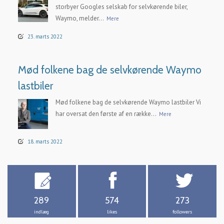
storbyer Googles selskab for selvkørende biler,
Waymo, melder...
Mere
23. marts 2022
Mød folkene bag de selvkørende Waymo
lastbiler
Mød folkene bag de selvkørende Waymo lastbiler Vi
har oversat den første af en række...
Mere
18. marts 2022
289
574
273
indlæg
likes
followers