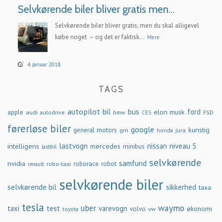
Selvkørende biler bliver gratis men…
Selvkørende biler bliver gratis, men du skal alligevel
købe noget – og det er faktisk...
Mere
4. januar 2018
TAGS
autopilot
bil
bus
ford
elon musk
apple
audi
autodrive
bmw
FSD
CES
førerløse biler
google
general motors
kunstig
gm
jura
honda
lastvogn
nissan
niveau 5
intelligens
mercedes
minibus
lastbil
selvkørende
samfund
nvidia
robo-taxi
roborace
robot
renault
selvkørende biler
selvkørende bil
sikkerhed
taxa
tesla
waymo
uber
taxi
test
varevogn
økonomi
volvo
vw
toyota