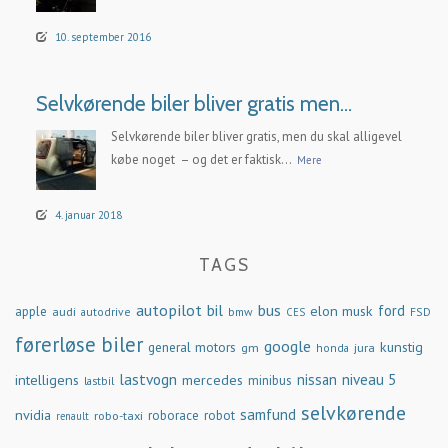
10. september 2016
Selvkørende biler bliver gratis men…
Selvkørende biler bliver gratis, men du skal alligevel
købe noget – og det er faktisk...
Mere
4. januar 2018
TAGS
autopilot
bil
bus
ford
elon musk
apple
audi
autodrive
bmw
FSD
CES
førerløse biler
google
general motors
kunstig
gm
jura
honda
lastvogn
nissan
niveau 5
intelligens
mercedes
minibus
lastbil
selvkørende
samfund
nvidia
robo-taxi
roborace
robot
renault