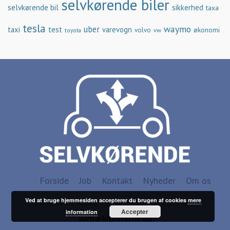
selvkørende biler
selvkørende bil
sikkerhed
taxa
tesla
waymo
uber
taxi
test
varevogn
økonomi
volvo
vw
toyota
Forside
Job
Kontakt
Nyheder
Om os
selvkørende.dk 2016-2024 - Bygget af
Ved at bruge hjemmesiden accepterer du brugen af cookies
mere
Accepter
information
webarkitekterne.dk