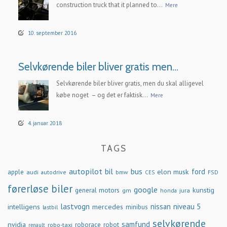
construction truck that it planned to...
Mere
10. september 2016
Selvkørende biler bliver gratis men…
Selvkørende biler bliver gratis, men du skal alligevel
købe noget – og det er faktisk...
Mere
4. januar 2018
TAGS
autopilot
bil
bus
ford
elon musk
apple
audi
autodrive
bmw
FSD
CES
førerløse biler
google
general motors
kunstig
gm
jura
honda
lastvogn
nissan
niveau 5
intelligens
mercedes
minibus
lastbil
selvkørende
samfund
nvidia
robo-taxi
roborace
robot
renault