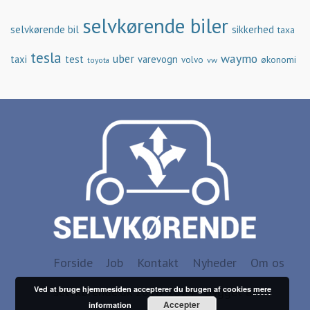
selvkørende biler
selvkørende bil
sikkerhed
taxa
tesla
waymo
uber
taxi
test
varevogn
økonomi
volvo
vw
toyota
Forside
Job
Kontakt
Nyheder
Om os
Ved at bruge hjemmesiden accepterer du brugen af cookies
mere
selvkørende.dk 2016-2024 - Bygget af
Accepter
information