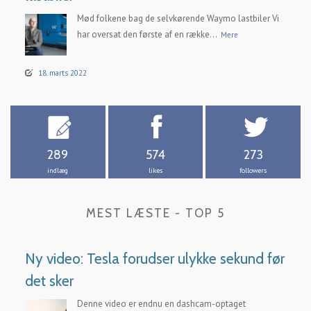
Mød folkene bag de selvkørende Waymo lastbiler Vi
har oversat den første af en række...
Mere
18. marts 2022
289
574
273
indlæg
likes
followers
MEST LÆSTE - TOP 5
Ny video: Tesla forudser ulykke sekund før
det sker
Denne video er endnu en dashcam-optaget