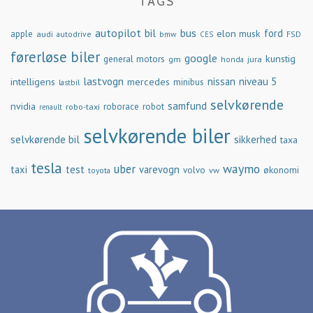
TAGS
autopilot
bil
bus
ford
elon musk
apple
audi
autodrive
bmw
FSD
CES
førerløse biler
google
general motors
kunstig
gm
jura
honda
lastvogn
nissan
niveau 5
intelligens
mercedes
minibus
lastbil
selvkørende
samfund
nvidia
robo-taxi
roborace
robot
renault
selvkørende biler
selvkørende bil
sikkerhed
taxa
tesla
waymo
uber
taxi
test
varevogn
økonomi
volvo
vw
toyota