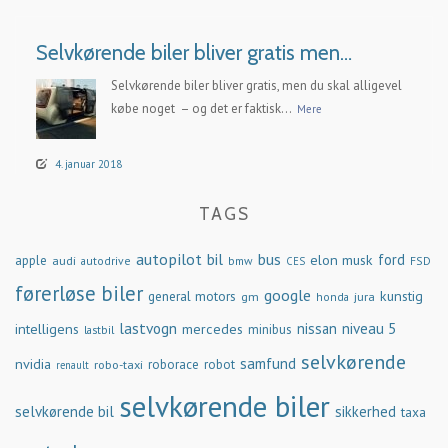
Selvkørende biler bliver gratis men…
Selvkørende biler bliver gratis, men du skal alligevel
købe noget – og det er faktisk...
Mere
4. januar 2018
TAGS
autopilot
bil
bus
ford
elon musk
apple
audi
autodrive
bmw
FSD
CES
førerløse biler
google
general motors
kunstig
gm
jura
honda
lastvogn
nissan
niveau 5
intelligens
mercedes
minibus
lastbil
selvkørende
samfund
nvidia
robo-taxi
roborace
robot
renault
selvkørende biler
selvkørende bil
sikkerhed
taxa