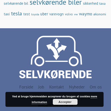
selvkørende biler
selvkørende bil
sikkerhed
taxa
tesla
waymo
uber
taxi
test
varevogn
økonomi
volvo
vw
toyota
Forside
Job
Kontakt
Nyheder
Om os
selvkørende.dk 2016-2024 - Bygget af
Ved at bruge hjemmesiden accepterer du brugen af cookies
mere
Accepter
information
webarkitekterne.dk