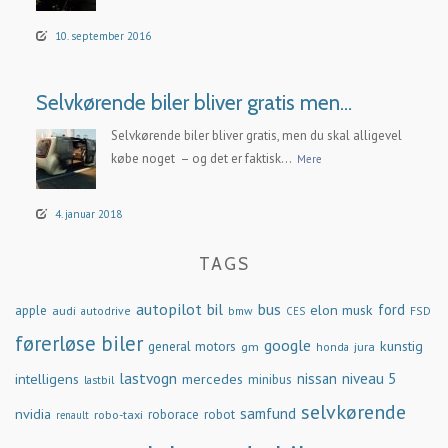
10. september 2016
Selvkørende biler bliver gratis men…
Selvkørende biler bliver gratis, men du skal alligevel
købe noget – og det er faktisk...
Mere
4. januar 2018
TAGS
autopilot
bil
bus
ford
elon musk
apple
audi
autodrive
bmw
FSD
CES
førerløse biler
google
general motors
kunstig
gm
jura
honda
lastvogn
nissan
niveau 5
intelligens
mercedes
minibus
lastbil
selvkørende
samfund
nvidia
robo-taxi
roborace
robot
renault