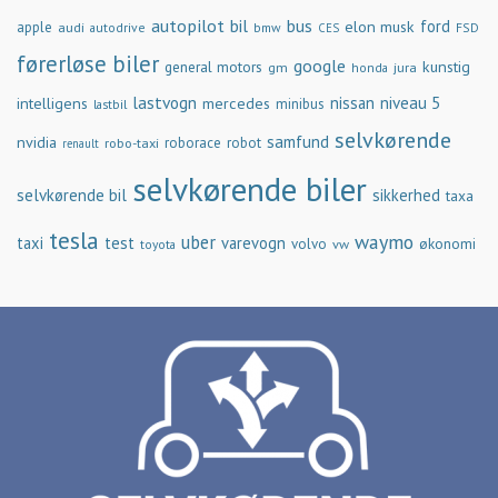
autopilot
bil
bus
ford
elon musk
apple
audi
autodrive
bmw
FSD
CES
førerløse biler
google
general motors
kunstig
gm
jura
honda
lastvogn
nissan
niveau 5
intelligens
mercedes
minibus
lastbil
selvkørende
samfund
nvidia
robo-taxi
roborace
robot
renault
selvkørende biler
selvkørende bil
sikkerhed
taxa
tesla
waymo
uber
taxi
test
varevogn
økonomi
volvo
vw
toyota