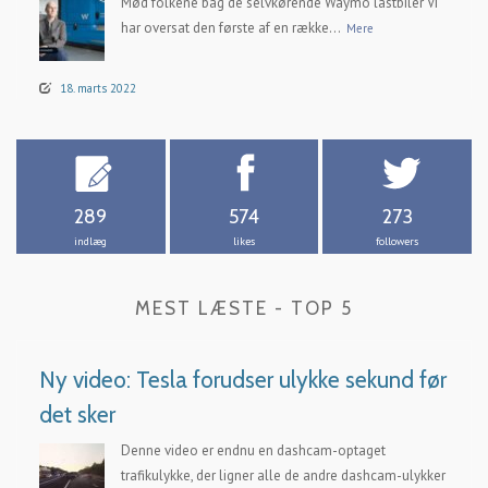
Mød folkene bag de selvkørende Waymo lastbiler Vi
har oversat den første af en række...
Mere
18. marts 2022
289
574
273
indlæg
likes
followers
MEST LÆSTE - TOP 5
Ny video: Tesla forudser ulykke sekund før
det sker
Denne video er endnu en dashcam-optaget
trafikulykke, der ligner alle de andre dashcam-ulykker